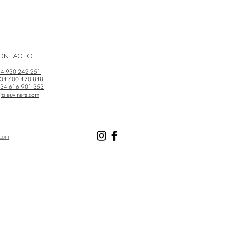
ONTACTO
4 930 242 251
34 600 470 848
34 616 901 353
aleuvinets.com
.com