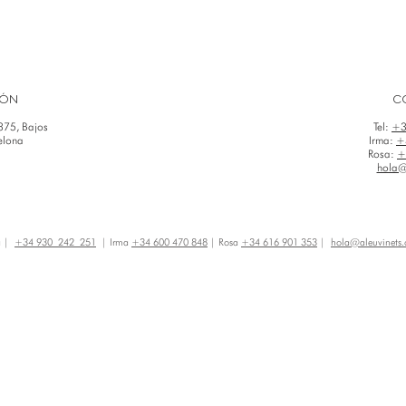
IÓN
C
375, Bajos
Tel:
+3
elona
Irma:
+
Rosa:
+
hola@
na |
+34 930 242 251
| Irma
+34 600 470 848
| Rosa
+34 616 901 353
|
hola@aleuvinets